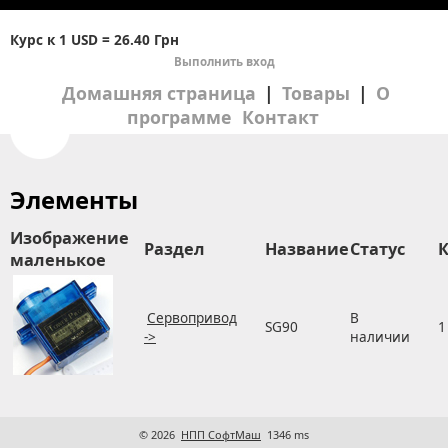
Курс к 1 USD = 26.40
Грн
Выполнить вход
Домашняя страница
|
Товары
|
О
программе
Контакт
Элементы
Изображение
Раздел
Название
Статус
маленькое
Сервопривод
В
SG90
1
->
наличии
© 2026
НПП СофтМаш
1346 ms