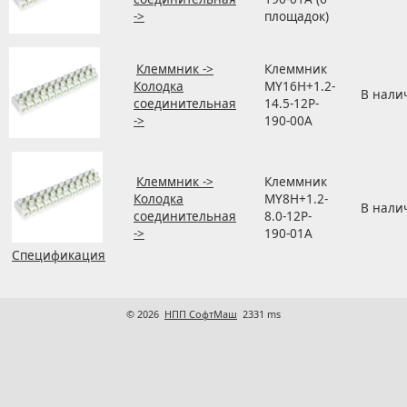
->
площадок)
Клеммник ->
Клеммник
Колодка
MY16H+1.2-
В нали
соединительная
14.5-12P-
->
190-00A
Клеммник ->
Клеммник
Колодка
MY8H+1.2-
В нали
соединительная
8.0-12P-
->
190-01A
Спецификация
© 2026
НПП СофтМаш
2331 ms