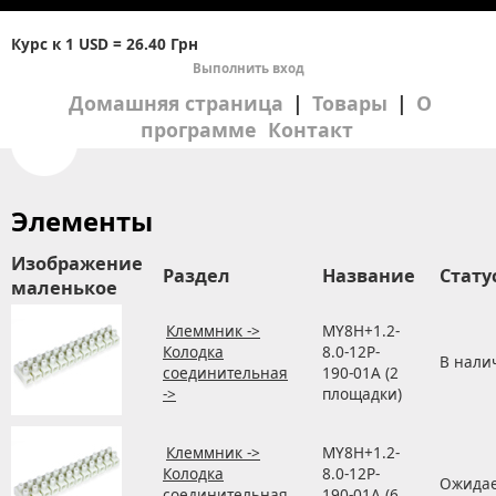
Курс к 1 USD = 26.40
Грн
Выполнить вход
Домашняя страница
|
Товары
|
О
программе
Контакт
Элементы
Изображение
Раздел
Название
Стату
маленькое
Клеммник ->
MY8H+1.2-
Колодка
8.0-12P-
В нали
соединительная
190-01A (2
->
площадки)
Клеммник ->
MY8H+1.2-
Колодка
8.0-12P-
Ожидае
соединительная
190-01A (6